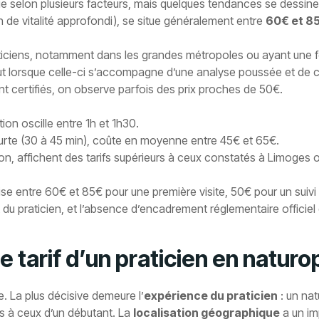
ie selon plusieurs facteurs, mais quelques tendances se dessine
 de vitalité approfondi), se situe généralement entre
60€ et 8
raticiens, notamment dans les grandes métropoles ou ayant une fo
t lorsque celle-ci s’accompagne d’une analyse poussée et de co
 certifiés, on observe parfois des prix proches de 50€.
ion oscille entre 1h et 1h30.
urte (30 à 45 min), coûte en moyenne entre 45€ et 65€.
n, affichent des tarifs supérieurs à ceux constatés à Limoges 
ise entre 60€ et 85€ pour une première visite, 50€ pour un sui
nt du praticien, et l’absence d’encadrement réglementaire officiel
le tarif d’un praticien en natur
. La plus décisive demeure l’
expérience du praticien
: un nat
rs à ceux d’un débutant. La
localisation géographique
a un im