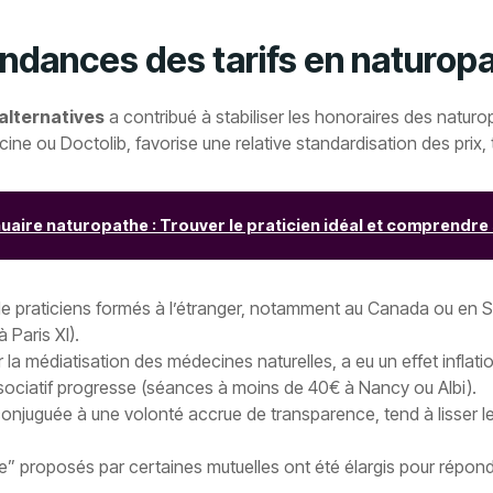
endances des tarifs en naturop
alternatives
a contribué à stabiliser les honoraires des natur
 ou Doctolib, favorise une relative standardisation des prix, t
uaire naturopathe : Trouver le praticien idéal et comprendre
 de praticiens formés à l’étranger, notamment au Canada ou en Su
 Paris XI).
a médiatisation des médecines naturelles, a eu un effet inflati
sociatif progresse (séances à moins de 40€ à Nancy ou Albi).
conjuguée à une volonté accrue de transparence, tend à lisser les 
-être” proposés par certaines mutuelles ont été élargis pour répo