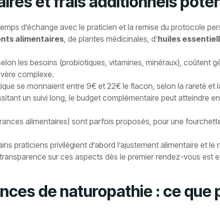
res et frais additionnels poten
emps d’échange avec le praticien et la remise du protocole pe
ts alimentaires
, de plantes médicinales, d’
huiles essentiel
selon les besoins (probiotiques, vitamines, minéraux), coûtent g
’avère complexe.
ique se monnaient entre 9€ et 22€ le flacon, selon la rareté et
sitant un suivi long, le budget complémentaire peut atteindre 
lérances alimentaires) sont parfois proposés, pour une fourchette
ns praticiens privilégient d’abord l’ajustement alimentaire et le 
 transparence sur ces aspects dès le premier rendez-vous est es
es de naturopathie : ce que p