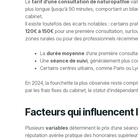
Le
tarif d’une consultation de naturopathie
var
plus longue (jusqu’à 90 minutes, comportant un bilan
cabinet.
Il existe toutefois des écarts notables : certains p
120€ à 150€
pour une première consultation, surtou
zones rurales ou pour des professionnels récemment
La
durée moyenne
d’une première consultat
Une
séance de suivi
, généralement plus co
Certains centres urbains, comme Paris ou Lyo
En 2024, la fourchette la plus observée reste compr
par les frais fixes du cabinet, le statut d’indépenda
Facteurs qui influencent 
Plusieurs
variables
déterminent le prix d’une séance
réputation avérée pratique des honoraires supérieu