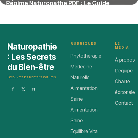
Régime Naturopathe PDF : Le Guide
Complet pour une Alimentation Naturelle
et Personnalisée
4 juillet 2025
RUBRIQUES
LE
Naturopathie
MÉDIA
: Les Secrets
Phytothérapie
À propos
du Bien-être
Médecine
L'équipe
Naturelle
Découvrez les bienfaits naturels
Charte
Alimentation
f
𝕏
≋
éditoriale
Saine
Contact
Alimentation
Saine
Équilibre Vital