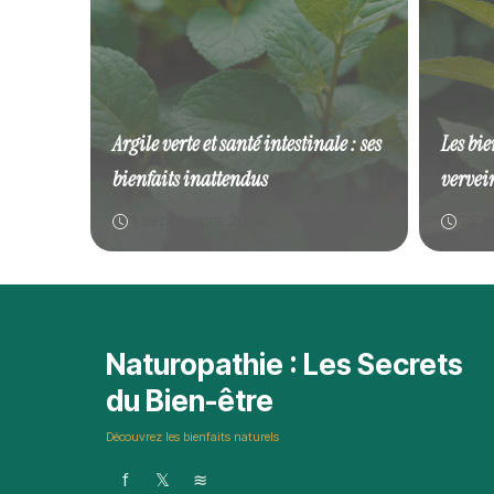
Argile verte et santé intestinale : ses
Les bi
bienfaits inattendus
vervein
1 septembre 2025
28 a
Naturopathie : Les Secrets
du Bien-être
Découvrez les bienfaits naturels
f
𝕏
≋