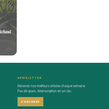
tichaut
NEWSLETTER
Recevez nos meilleurs articles chaque semaine.
Pas de spam, désinscription en un clic.
S'ABONNER