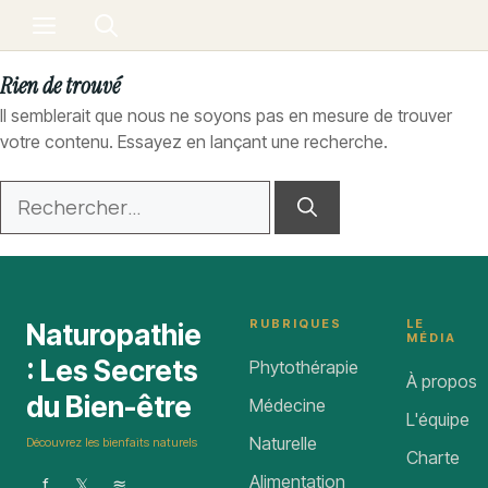
Aller
Menu
au
contenu
Rien de trouvé
Il semblerait que nous ne soyons pas en mesure de trouver
votre contenu. Essayez en lançant une recherche.
Rechercher :
RUBRIQUES
LE
Naturopathie
MÉDIA
: Les Secrets
Phytothérapie
À propos
du Bien-être
Médecine
L'équipe
Naturelle
Découvrez les bienfaits naturels
Charte
Alimentation
f
𝕏
≋