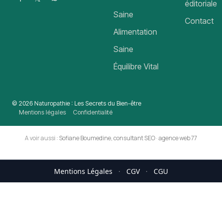
éditoriale
Saine
Contact
Alimentation
Saine
Équilibre Vital
© 2026 Naturopathie : Les Secrets du Bien-être
Mentions légales
Confidentialité
A voir aussi :
Sofiane Boumedine, consultant SEO
·
agence web 77
Mentions Légales
·
CGV
·
CGU