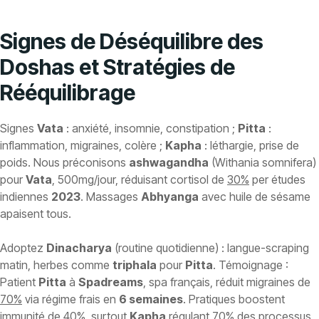
Signes de Déséquilibre des
Doshas et Stratégies de
Rééquilibrage
Signes
Vata
: anxiété, insomnie, constipation ;
Pitta
:
inflammation, migraines, colère ;
Kapha
: léthargie, prise de
poids. Nous préconisons
ashwagandha
(Withania somnifera)
pour
Vata
, 500mg/jour, réduisant cortisol de
30%
per études
indiennes
2023
. Massages
Abhyanga
avec huile de sésame
apaisent tous.
Adoptez
Dinacharya
(routine quotidienne) : langue-scraping
matin, herbes comme
triphala
pour
Pitta
. Témoignage :
Patient
Pitta
à
Spadreams
, spa français, réduit migraines de
70%
via régime frais en
6 semaines
. Pratiques boostent
immunité de
40%
, surtout
Kapha
régulant
70% des processus