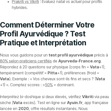
Prakriti vs Vikriti
: Évaluez natal vs actuel pour profils
hybrides.
Comment Déterminer Votre
Profil Ayurvédique ? Test
Pratique et Interprétation
Nous vous guidons pour un
test profil ayurvédique
précis à
80% selon praticiens certifiés
de
Ayurveda-France.org
.
Répondez à 20 questions sur physique (corps fin =
Vata
+1),
tempérament (compétitif =
Pitta
+1), préférences (froid =
Vata
). Exemple : « Vos cheveux sont-ils fins et secs ? (
Vata
+1) ». Comptez scores : >
50%
= dominant.
Interprétez bi-doshique si deux élevés, vérifiez
Vikriti
via peau
sèche (
Vata
excès). Test en ligne sur
Ayuin.fr
, app française
lancée en
2020
, offre résultats instantanés. Nous