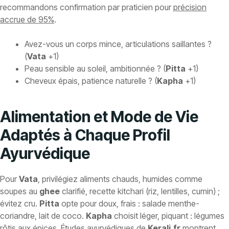
recommandons confirmation par praticien pour
précision
accrue de 95%
.
Avez-vous un corps mince, articulations saillantes ?
(
Vata
+1)
Peau sensible au soleil, ambitionnée ? (
Pitta
+1)
Cheveux épais, patience naturelle ? (
Kapha
+1)
Alimentation et Mode de Vie
Adaptés à Chaque Profil
Ayurvédique
Pour
Vata
, privilégiez aliments chauds, humides comme
soupes au
ghee
clarifié, recette kitchari (riz, lentilles, cumin) ;
évitez cru.
Pitta
opte pour doux, frais : salade menthe-
coriandre, lait de coco.
Kapha
choisit léger, piquant : légumes
rôtis aux épices. Études ayurvédiques de
Kerali.fr
montrent