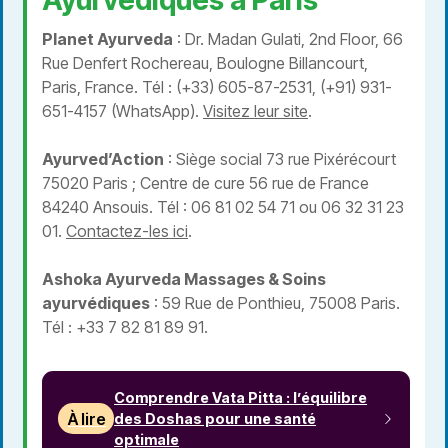
Ayurvédiques à Paris
Planet Ayurveda
: Dr. Madan Gulati, 2nd Floor, 66
Rue Denfert Rochereau, Boulogne Billancourt,
Paris, France. Tél : (+33) 605-87-2531, (+91) 931-
651-4157 (WhatsApp).
Visitez leur site
.
Ayurved’Action
: Siège social 73 rue Pixérécourt
75020 Paris ; Centre de cure 56 rue de France
84240 Ansouis. Tél : 06 81 02 54 71 ou 06 32 31 23
01.
Contactez-les ici
.
Ashoka Ayurveda Massages & Soins
ayurvédiques
: 59 Rue de Ponthieu, 75008 Paris.
Tél : +33 7 82 81 89 91.
Comprendre Vata Pitta : l’équilibre
À lire
des Doshas pour une santé
optimale