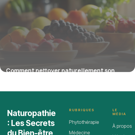
Comment nettoyer naturellement son
pancréas pour réguler la glycémie
9 février 2026
RUBRIQUES
LE
Naturopathie
MÉDIA
: Les Secrets
Phytothérapie
À propos
du Bien-être
Médecine