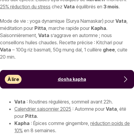
25% réduction du stress
chez
Vata
équilibrés en
3 mois
.
Mode de vie : yoga dynamique (Surya Namaskar) pour
Vata
,
méditation pour
Pitta
, marche rapide pour
Kapha
.
Saisonnièrement,
Vata
s’aggrave en automne ; nous
conseillons huiles chaudes. Recette précise : Kitchari pour
Vata
– 100g riz basmati, 50g mung dal, 1 cuillère
ghee
, cuite
20 min.
À lire
dosha kapha
Vata
: Routines régulières, sommeil avant 22h.
Calendrier saisonnier 2025
: Automne pour
Vata
, été
pour
Pitta
.
Kapha
: Épices comme gingembre,
réduction poids de
10%
en 8 semaines.