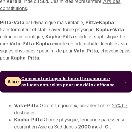
en
Kerala
, Inde du Sud. Ces mixtes représentent
70% des
constitutions
.
Pitta-Vata
est dynamique mais irritable,
Pitta-Kapha
transformateur et stable avec force physique,
Kapha-Vata
calme mais erratique,
Kapha-Pitta
solide et sophistiqué. Le
rare
Vata-Pitta-Kapha
excelle en adaptabilité. Identifiez via
signes physiques : peau mixte pour
Vata-Pitta
, cheveux épais
pour
Kapha-Pitta
.
Comment nettoyer le foie et le pancréas :
À lire
astuces naturelles pour une détox efficace
Vata-Pitta
: Créatif, rigoureux, prévalent chez
25% bi-
doshiques
.
Kapha-Pitta
: Force physique, tendance paresseuse,
courant en Asie du Sud depuis
2000 av. J.-C.
.