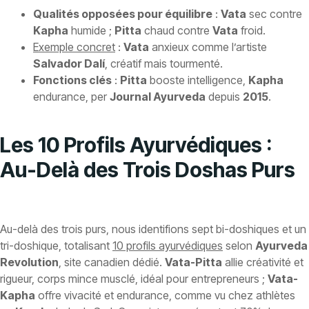
Qualités opposées pour équilibre
:
Vata
sec contre
Kapha
humide ;
Pitta
chaud contre
Vata
froid.
Exemple concret
:
Vata
anxieux comme l’artiste
Salvador Dalí
, créatif mais tourmenté.
Fonctions clés
:
Pitta
booste intelligence,
Kapha
endurance, per
Journal Ayurveda
depuis
2015
.
Les 10 Profils Ayurvédiques :
Au-Delà des Trois Doshas Purs
Au-delà des trois purs, nous identifions sept bi-doshiques et un
tri-doshique, totalisant
10 profils ayurvédiques
selon
Ayurveda
Revolution
, site canadien dédié.
Vata-Pitta
allie créativité et
rigueur, corps mince musclé, idéal pour entrepreneurs ;
Vata-
Kapha
offre vivacité et endurance, comme vu chez athlètes