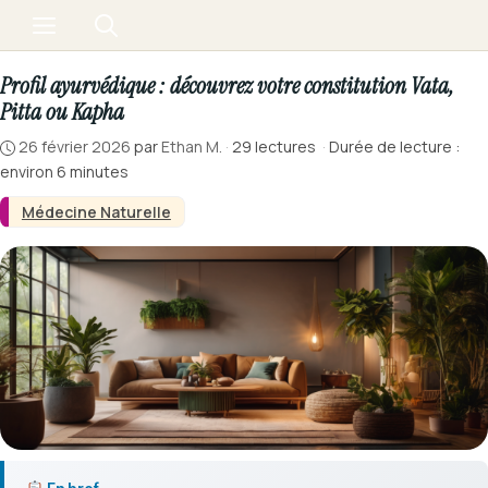
Aller
Menu
au
contenu
Profil ayurvédique : découvrez votre constitution Vata,
Pitta ou Kapha
26 février 2026
par
Ethan M.
·
29 lectures
·
Durée de lecture :
environ 6 minutes
Médecine Naturelle