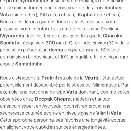
Le
profil ayurvédique
désigne votre
Prakriti
, la constitution
natale unique formée par la combinaison des trois
doshas
:
Vata
(air et éther),
Pitta
(feu et eau),
Kapha
(terre et eau).
Nous considérons que ces forces vitales régissent votre
physique, votre mental et vos émotions, comme l’explique
l’
Ayurveda
dans les textes classiques tels que le
Charaka
Samhita
, rédigé vers
300 av. J.-C.
en Inde. Environ
30% de la
population
présente un
dosha
unique dominant,
60%
une
combinaison bi-doshique, et
10%
un équilibre tri-doshique rare
appelé
Samadosha
.
Nous distinguons la
Prakriti
stable de la
Vikriti
, l’état actuel
potentiellement déséquilibré par le stress ou l’alimentation. Par
exemple, une personne de type
Vata
dominant, comme celles
observées chez
Deepak Chopra
, médecin et auteur
américain expert en Ayurveda, pourrait remarquer une
sécheresse cutanée accrue
en hiver, signe de
Vikriti Vata
.
Cette approche personnalisée favorise une longévité accrue,
en alignant votre quotidien sur ces énergies innées.