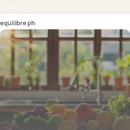
Aller
Menu
au
contenu
equilibre ph