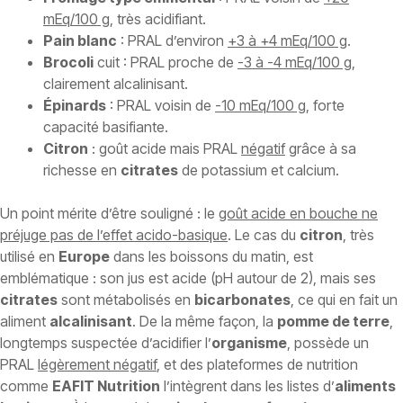
mEq/100 g
, très acidifiant.
Pain blanc
: PRAL d’environ
+3 à +4 mEq/100 g
.
Brocoli
cuit : PRAL proche de
-3 à -4 mEq/100 g
,
clairement alcalinisant.
Épinards
: PRAL voisin de
-10 mEq/100 g
, forte
capacité basifiante.
Citron
: goût acide mais PRAL
négatif
grâce à sa
richesse en
citrates
de potassium et calcium.
Un point mérite d’être souligné : le
goût acide en bouche ne
préjuge pas de l’effet acido-basique
. Le cas du
citron
, très
utilisé en
Europe
dans les boissons du matin, est
emblématique : son jus est acide (pH autour de 2), mais ses
citrates
sont métabolisés en
bicarbonates
, ce qui en fait un
aliment
alcalinisant
. De la même façon, la
pomme de terre
,
longtemps suspectée d’acidifier l’
organisme
, possède un
PRAL
légèrement négatif
, et des plateformes de nutrition
comme
EAFIT Nutrition
l’intègrent dans les listes d’
aliments