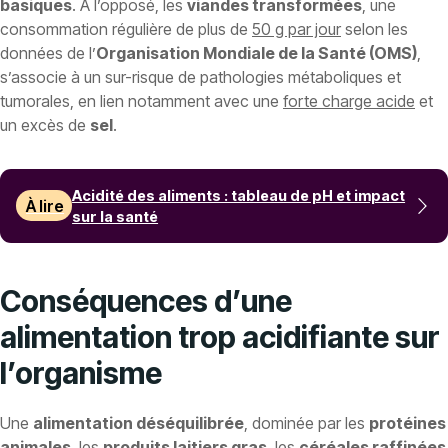
basiques
. À l’opposé, les
viandes transformées
, une
consommation régulière de plus de
50 g par jour
selon les
données de l’
Organisation Mondiale de la Santé (OMS)
,
s’associe à un sur-risque de pathologies métaboliques et
tumorales, en lien notamment avec une
forte charge acide
et
un excès de
sel
.
Acidité des aliments : tableau de pH et impact
À lire
sur la santé
Conséquences d’une
alimentation trop acidifiante sur
l’organisme
Une
alimentation déséquilibrée
, dominée par les
protéines
animales
, les
produits laitiers gras
, les
céréales raffinées