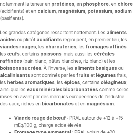
notamment la teneur en
protéines
, en
phosphore
, en
chlore
(acidifiants) et en
calcium
,
magnésium
,
potassium
,
sodium
(basifiants).
Les grandes catégories ressortent nettement. Les
aliments
acides
ou plutôt
acidifiants
regroupent, en premier lieu, les
viandes rouges
, les
charcuteries
, les
fromages affinés
,
les
œufs
, certains
poissons
, mais aussi les
céréales
raffinées
(pain blanc, pâtes blanches, riz blanc) et les
boissons sucrées
. À l’inverse, les
aliments basiques
ou
alcalinisants
sont dominés par les
fruits
et
légumes
frais,
les
herbes aromatiques
, les
épices
, certains
oléagineux
,
ainsi que les
eaux minérales bicarbonatées
comme celles
mises en avant par des marques européennes de l’industrie
des eaux, riches en
bicarbonates
et en
magnésium
.
Viande rouge de bœuf
: PRAL autour de
+12 à +15
mEq/100 g
, charge acide élevée.
Fromage type emmental
: PRAL voisin de
+20