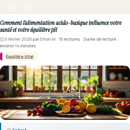
Aller
Menu
au
contenu
Comment l’alimentation acido-basique influence votre
santé et votre équilibre pH
5 février 2026
par
Ethan M.
·
15 lectures
·
Durée de lecture :
environ 14 minutes
Équilibre Vital