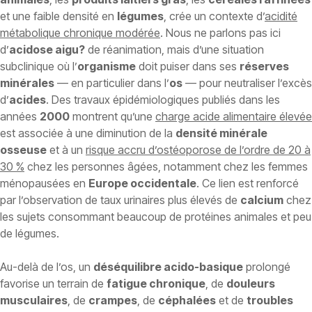
et une faible densité en
légumes
, crée un contexte d’
acidité
métabolique chronique modérée
. Nous ne parlons pas ici
d’
acidose aigu?
de réanimation, mais d’une situation
subclinique où l’
organisme
doit puiser dans ses
réserves
minérales
— en particulier dans l’
os
— pour neutraliser l’excès
d’
acides
. Des travaux épidémiologiques publiés dans les
années
2000
montrent qu’une
charge acide alimentaire élevée
est associée à une diminution de la
densité minérale
osseuse
et à un
risque accru d’ostéoporose de l’ordre de 20 à
30 %
chez les personnes âgées, notamment chez les femmes
ménopausées en
Europe occidentale
. Ce lien est renforcé
par l’observation de taux urinaires plus élevés de
calcium
chez
les sujets consommant beaucoup de protéines animales et peu
de légumes.
Au-delà de l’os, un
déséquilibre acido-basique
prolongé
favorise un terrain de
fatigue chronique
, de
douleurs
musculaires
, de
crampes
, de
céphalées
et de
troubles