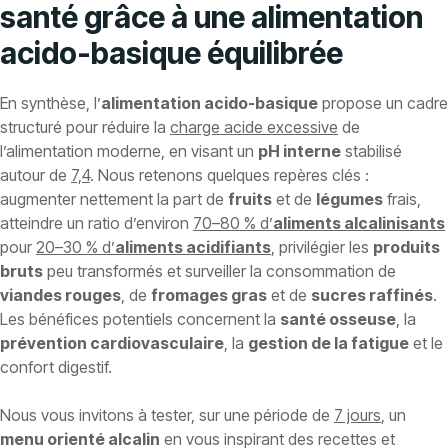
santé grâce à une alimentation
acido-basique équilibrée
En synthèse, l’
alimentation acido-basique
propose un cadre
structuré pour réduire la
charge acide excessive
de
l’alimentation moderne, en visant un
pH interne
stabilisé
autour de
7,4
. Nous retenons quelques repères clés :
augmenter nettement la part de
fruits
et de
légumes
frais,
atteindre un ratio d’environ
70–80 % d’
aliments alcalinisants
pour
20–30 % d’
aliments acidifiants
, privilégier les
produits
bruts
peu transformés et surveiller la consommation de
viandes rouges
, de
fromages gras
et de
sucres raffinés
.
Les bénéfices potentiels concernent la
santé osseuse
, la
prévention cardiovasculaire
, la
gestion de la fatigue
et le
confort digestif.
Nous vous invitons à tester, sur une période de
7 jours
, un
menu orienté alcalin
en vous inspirant des recettes et