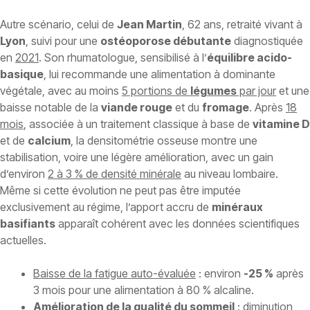
Autre scénario, celui de
Jean Martin
, 62 ans, retraité vivant à
Lyon
, suivi pour une
ostéoporose débutante
diagnostiquée
en
2021
. Son rhumatologue, sensibilisé à l’
équilibre acido-
basique
, lui recommande une alimentation à dominante
végétale, avec au moins
5 portions de
légumes
par jour
et une
baisse notable de la
viande rouge
et du
fromage
. Après
18
mois
, associée à un traitement classique à base de
vitamine D
et de
calcium
, la densitométrie osseuse montre une
stabilisation, voire une légère amélioration, avec un gain
d’environ
2 à 3 % de densité minérale
au niveau lombaire.
Même si cette évolution ne peut pas être imputée
exclusivement au régime, l’apport accru de
minéraux
basifiants
apparaît cohérent avec les données scientifiques
actuelles.
Baisse de la fatigue auto-évaluée
: environ
-25 %
après
3 mois pour une alimentation à 80 % alcaline.
Amélioration de la qualité du sommeil
: diminution