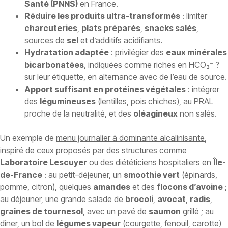
Santé (PNNS)
en France.
Réduire les produits ultra-transformés
: limiter
charcuteries
,
plats préparés
,
snacks salés
,
sources de
sel
et d’additifs acidifiants.
Hydratation adaptée
: privilégier des
eaux minérales
bicarbonatées
, indiquées comme riches en HCO₃⁻ ?
sur leur étiquette, en alternance avec de l’eau de source.
Apport suffisant en protéines végétales
: intégrer
des
légumineuses
(lentilles, pois chiches), au PRAL
proche de la neutralité, et des
oléagineux
non salés.
Un exemple de
menu journalier à dominante alcalinisante
,
inspiré de ceux proposés par des structures comme
Laboratoire Lescuyer
ou des diététiciens hospitaliers en
Île-
de-France
: au petit-déjeuner, un
smoothie vert
(épinards,
pomme, citron), quelques
amandes
et des
flocons d’avoine
;
au déjeuner, une grande salade de
brocoli
,
avocat
,
radis
,
graines de tournesol
, avec un pavé de
saumon
grillé ; au
dîner, un bol de
légumes vapeur
(courgette, fenouil, carotte)