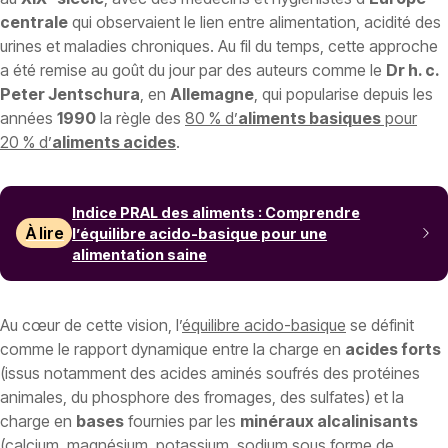
centrale
qui observaient le lien entre alimentation, acidité des
urines et maladies chroniques. Au fil du temps, cette approche
a été remise au goût du jour par des auteurs comme le
Dr h. c.
Peter Jentschura
, en
Allemagne
, qui popularise depuis les
années
1990
la règle des
80 % d’
aliments basiques
pour
20 % d’
aliments acides
.
Indice PRAL des aliments : Comprendre
À lire
l’équilibre acido-basique pour une
alimentation saine
Au cœur de cette vision, l’
équilibre acido-basique
se définit
comme le rapport dynamique entre la charge en
acides forts
(issus notamment des acides aminés soufrés des protéines
animales, du phosphore des fromages, des sulfates) et la
charge en
bases
fournies par les
minéraux alcalinisants
(calcium, magnésium, potassium, sodium sous forme de