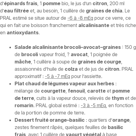
d’
épinards frais
, 1
pomme
bio, le jus d’un
citron
, 200 ml
d’
eau filtrée
et, au besoin, 1 cuillère de
graines de chia
. Le
PRAL estimé se situe autour de
-6 à -8 mEq
pour ce verre, ce
qui en fait une boisson franchement
alcalinisante
et très riche
en
antioxydants
.
Salade alcalinisante brocoli–avocat–graines
: 150 g
de
brocoli
vapeur froid, ?
avocat
, 1 poignée de
mâche
, 1 cuillère à soupe de
graines de courge
,
assaisonnés d’huile de
colza
et de jus de
citron
. PRAL
approximatif :
-5 à -7 mEq
pour l’assiette.
Plat chaud de légumes vapeur aux herbes
:
mélange de
courgette
,
fenouil
,
carotte
et
pomme
de terre
, cuits à la vapeur douce, relevés de
thym
et de
romarin
. PRAL global estimé :
-3 à -5 mEq
, en fonction
de la portion de pomme de terre.
Dessert fruité orange–basilic
: quartiers d’
orange
,
zestes finement râpés, quelques feuilles de
basilic
frais
, avec 1 cuillère de
yaourt végétal
à base