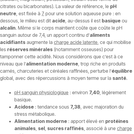
citrates ou bicarbonates). La valeur de référence, le
pH
neutre
, est fixée à
7
pour une solution aqueuse pure : en
dessous, le milieu est dit
acide
, au-dessus il est
basique
ou
alcalin
. Même si le corps maintient coûte que coûte le pH
sanguin autour de 7,4, un apport continu d’
aliments
acidifiants
augmente la
charge acide latente
, ce qui mobilise
les
réserves minérales
(notamment osseuses) pour
tamponner cette acidité. Nous considérons que c’est à ce
niveau que l’
alimentation moderne
, trop riche en produits
carnés, charcuteries et céréales raffinées, perturbe l’
équilibre
global, avec des répercussions à moyen terme sur la
santé
.
pH sanguin physiologique
: environ
7,40
, légèrement
basique.
Acidose
: tendance sous
7,38
, avec majoration du
stress métabolique.
Alimentation moderne
: apport élevé en
protéines
animales
,
sel
,
sucres raffinés
, associé à une
charge