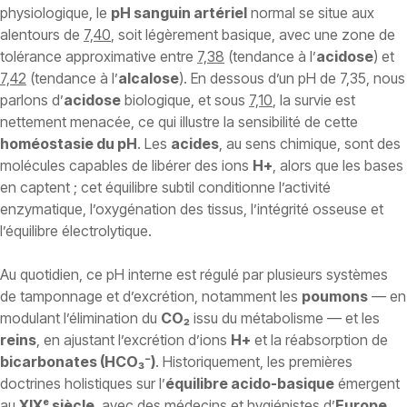
physiologique, le
pH sanguin artériel
normal se situe aux
alentours de
7,40
, soit légèrement basique, avec une zone de
tolérance approximative entre
7,38
(tendance à l’
acidose
) et
7,42
(tendance à l’
alcalose
). En dessous d’un pH de 7,35, nous
parlons d’
acidose
biologique, et sous
7,10
, la survie est
nettement menacée, ce qui illustre la sensibilité de cette
homéostasie du pH
. Les
acides
, au sens chimique, sont des
molécules capables de libérer des ions
H+
, alors que les bases
en captent ; cet équilibre subtil conditionne l’activité
enzymatique, l’oxygénation des tissus, l’intégrité osseuse et
l’équilibre électrolytique.
Au quotidien, ce pH interne est régulé par plusieurs systèmes
de tamponnage et d’excrétion, notamment les
poumons
— en
modulant l’élimination du
CO₂
issu du métabolisme — et les
reins
, en ajustant l’excrétion d’ions
H+
et la réabsorption de
bicarbonates (HCO₃⁻)
. Historiquement, les premières
doctrines holistiques sur l’
équilibre acido-basique
émergent
au
XIXᵉ siècle
, avec des médecins et hygiénistes d’
Europe