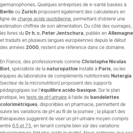
germanophones. Quelques entreprises de e-santé basées à
Berlin
ou
Zurich
proposent également des calculateurs en
ligne de
charge acide quotidienne
, permettant d’obtenir une
estimation chiffrée de son alimentation. Du côté des ouvrages,
les livres du
Dr h. c. Peter Jentschura
, publiés en
Allemagne
et traduits en plusieurs langues européennes depuis le début
des années
2000
, restent une référence dans ce domaine.
En France, des professionnels comme
Christophe Nicolas
Biot
, spécialiste de la
naturopathie
installé à
Paris
, ou les
équipes du laboratoire de compléments nutritionnels
Nutergia
(secteur de la micronutrition) proposent des supports
pédagogiques sur l’
équilibre acido-basique
. Sur le plan
pratique, les
tests de pH urinaire
à l’aide de
bandelettes
colorimétriques
, disponibles en pharmacie, permettent de
suivre les variations de pH au fil de la journée ; la plupart des
thérapeutes suggèrent de viser un pH urinaire moyen compris
entre
6,5 et 7,5
, en tenant compte bien sûr des variations
physiologiques (pH plus acide le matin). Nous estimons que ces