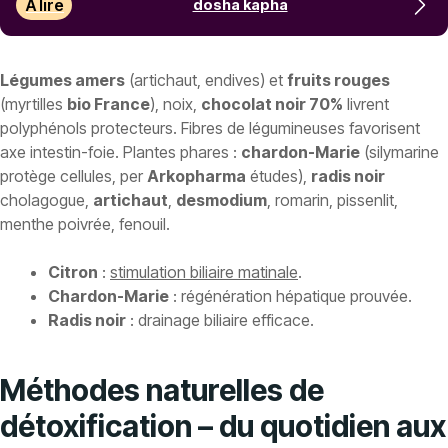
À lire
dosha kapha
Légumes amers
(artichaut, endives) et
fruits rouges
(myrtilles
bio France
), noix,
chocolat noir 70%
livrent
polyphénols protecteurs. Fibres de légumineuses favorisent
axe intestin-foie. Plantes phares :
chardon-Marie
(silymarine
protège cellules, per
Arkopharma
études),
radis noir
cholagogue,
artichaut
,
desmodium
, romarin, pissenlit,
menthe poivrée, fenouil.
Citron
:
stimulation biliaire matinale
.
Chardon-Marie
: régénération hépatique prouvée.
Radis noir
: drainage biliaire efficace.
Méthodes naturelles de
détoxification – du quotidien aux