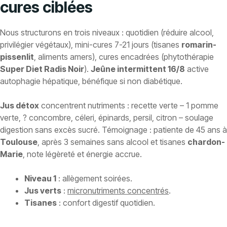
cures ciblées
Nous structurons en trois niveaux : quotidien (réduire alcool,
privilégier végétaux), mini-cures 7-21 jours (tisanes
romarin-
pissenlit
, aliments amers), cures encadrées (phytothérapie
Super Diet Radis Noir
).
Jeûne intermittent 16/8
active
autophagie hépatique, bénéfique si non diabétique.
Jus détox
concentrent nutriments : recette verte – 1 pomme
verte, ? concombre, céleri, épinards, persil, citron – soulage
digestion sans excès sucré. Témoignage : patiente de 45 ans à
Toulouse
, après 3 semaines sans alcool et tisanes
chardon-
Marie
, note légèreté et énergie accrue.
Niveau 1
: allègement soirées.
Jus verts
:
micronutriments concentrés
.
Tisanes
: confort digestif quotidien.