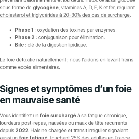
sous forme de
glycogène
, vitamines A, D, E, K et fer, régulant
cholestérol et triglycérides à 20-30% des cas de surcharge
.
Phase 1
: oxydation des toxines par enzymes.
Phase 2
: conjuguaison pour élimination.
Bile
:
clé de la digestion lipidique
.
Le foie détoxifie naturellement ; nous l’aidons en levant freins
comme excès alimentaires.
Signes et symptômes d’un foie
en mauvaise santé
Vous identifiez un
foie surchargé
à sa fatigue chronique,
lourdeurs post-repas, nausées ou maux de tête récurrents
depuis
2022
. Haleine chargée et transit irrégulier signalent
aussi un
foie fatigué
, touchant
25% des adultes en France