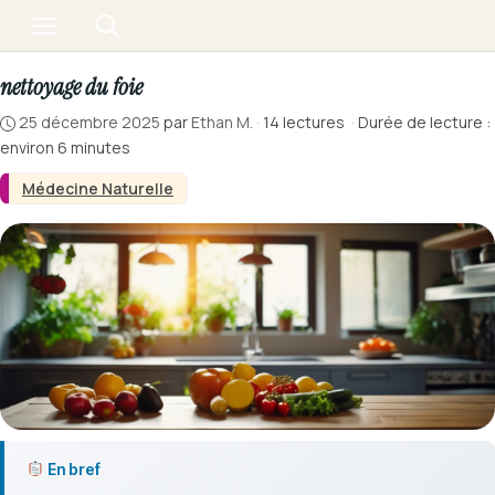
Aller
Menu
au
contenu
nettoyage du foie
25 décembre 2025
par
Ethan M.
·
14 lectures
·
Durée de lecture :
environ 6 minutes
Médecine Naturelle
En bref