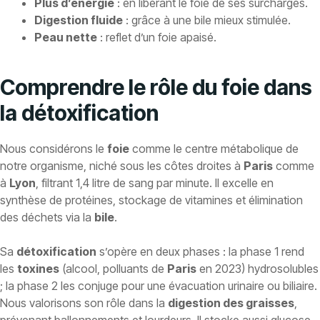
Plus d’énergie
: en libérant le foie de ses surcharges.
Digestion fluide
: grâce à une bile mieux stimulée.
Peau nette
: reflet d’un foie apaisé.
Comprendre le rôle du foie dans
la détoxification
Nous considérons le
foie
comme le centre métabolique de
notre organisme, niché sous les côtes droites à
Paris
comme
à
Lyon
, filtrant 1,4 litre de sang par minute. Il excelle en
synthèse de protéines, stockage de vitamines et élimination
des déchets via la
bile
.
Sa
détoxification
s’opère en deux phases : la phase 1 rend
les
toxines
(alcool, polluants de
Paris
en 2023) hydrosolubles
; la phase 2 les conjuge pour une évacuation urinaire ou biliaire.
Nous valorisons son rôle dans la
digestion des graisses
,
prévenant ballonnements et lourdeurs. Il stocke aussi glucose