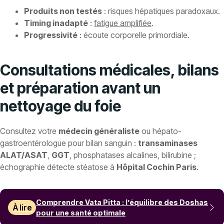
Produits non testés
: risques hépatiques paradoxaux.
Timing inadapté
:
fatigue amplifiée
.
Progressivité
: écoute corporelle primordiale.
Consultations médicales, bilans
et préparation avant un
nettoyage du foie
Consultez votre
médecin généraliste
ou hépato-
gastroentérologue pour bilan sanguin :
transaminases
ALAT/ASAT
,
GGT
, phosphatases alcalines, bilirubine ;
échographie détecte stéatose à
Hôpital Cochin Paris
.
Comprendre Vata Pitta : l’équilibre des Doshas
À lire
pour une santé optimale