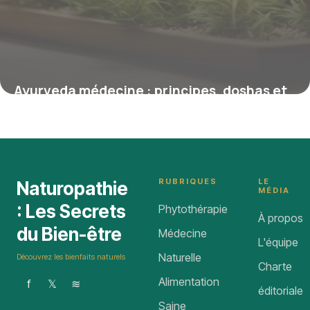
Ayurveda médecine : principes, doshas et
pratiques quotidiennes
23 février 2026
RUBRIQUES
LE
Naturopathie
MÉDIA
: Les Secrets
Phytothérapie
À propos
du Bien-être
Médecine
L'équipe
Naturelle
Découvrez les bienfaits naturels
Charte
Alimentation
f
𝕏
≋
éditoriale
Saine