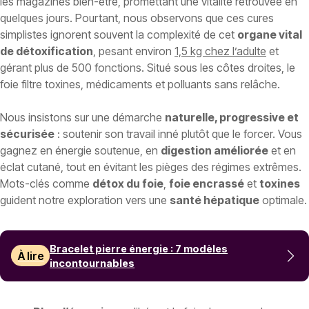
les magazines bien-être, promettant une vitalité retrouvée en
quelques jours. Pourtant, nous observons que ces cures
simplistes ignorent souvent la complexité de cet
organe vital
de détoxification
, pesant environ
1,5 kg chez l’adulte
et
gérant plus de 500 fonctions. Situé sous les côtes droites, le
foie filtre toxines, médicaments et polluants sans relâche.
Nous insistons sur une démarche
naturelle, progressive et
sécurisée
: soutenir son travail inné plutôt que le forcer. Vous
gagnez en énergie soutenue, en
digestion améliorée
et en
éclat cutané, tout en évitant les pièges des régimes extrêmes.
Mots-clés comme
détox du foie
,
foie encrassé
et
toxines
guident notre exploration vers une
santé hépatique
optimale.
Bracelet pierre énergie : 7 modèles
À lire
incontournables