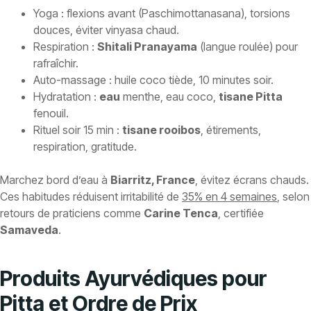
Yoga : flexions avant (Paschimottanasana), torsions
douces, éviter vinyasa chaud.
Respiration :
Shitali Pranayama
(langue roulée) pour
rafraîchir.
Auto-massage : huile coco tiède, 10 minutes soir.
Hydratation :
eau
menthe, eau coco,
tisane Pitta
fenouil.
Rituel soir 15 min :
tisane rooibos
, étirements,
respiration, gratitude.
Marchez bord d’eau à
Biarritz, France
, évitez écrans chauds.
Ces habitudes réduisent irritabilité de
35% en 4 semaines
, selon
retours de praticiens comme
Carine Tenca
, certifiée
Samaveda
.
Produits Ayurvédiques pour
Pitta et Ordre de Prix