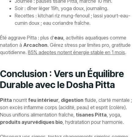
Journée : pauses tisane Pitta, marche 10 min.
Soir : dîner léger 19h, yoga doux, journaling.
Recettes : kitchari riz mung-fenouil ; lassi yaourt-eau-
cumin doux ; eau coriandre fraîche.
Été aggrave Pitta : plus d’
eau
, activités aquatiques comme
natation à
Arcachon
. Gérez stress par limites pro, gratitude
quotidienne.
85% adeptes notent énergie stable en 1 mois
.
Conclusion : Vers un Équilibre
Durable avec le Dosha Pitta
Pitta
nourrit
feu intérieur
,
digestion
fluide, clarté mentale ;
son excès inflamme corps (acidité, peau) et esprit (colère).
Nous unifions alimentation fraîche,
tisanes Pitta
, yoga,
produits ayurvédiques bio
, hydratation pour harmonie.
Observez vos signes, testez changements simples comme