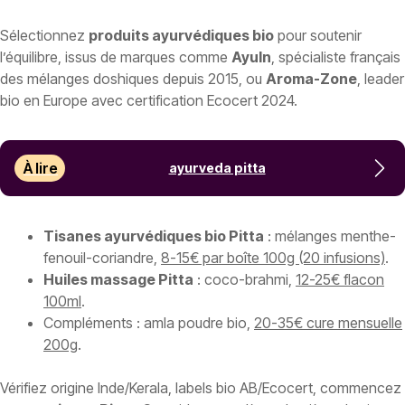
Sélectionnez
produits ayurvédiques bio
pour soutenir
l’équilibre, issus de marques comme
AyuIn
, spécialiste français
des mélanges doshiques depuis 2015, ou
Aroma-Zone
, leader
bio en Europe avec certification Ecocert 2024.
À lire
ayurveda pitta
Tisanes ayurvédiques bio Pitta
: mélanges menthe-
fenouil-coriandre,
8-15€ par boîte 100g (20 infusions)
.
Huiles massage Pitta
: coco-brahmi,
12-25€ flacon
100ml
.
Compléments : amla poudre bio,
20-35€ cure mensuelle
200g
.
Vérifiez origine Inde/Kerala, labels bio AB/Ecocert, commencez