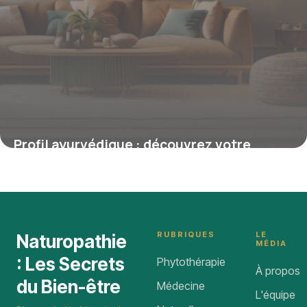
Profil ayurvédique : découvrez votre
constitution Vata, Pitta ou Kapha
26 février 2026
RUBRIQUES
LE
Naturopathie
MÉDIA
: Les Secrets
Phytothérapie
À propos
du Bien-être
Médecine
L'équipe