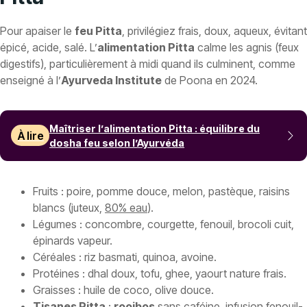
Pour apaiser le
feu Pitta
, privilégiez frais, doux, aqueux, évitant
épicé, acide, salé. L’
alimentation Pitta
calme les agnis (feux
digestifs), particulièrement à midi quand ils culminent, comme
enseigné à l’
Ayurveda Institute
de Poona en 2024.
Maîtriser l’alimentation Pitta : équilibre du
À lire
dosha feu selon l’Ayurvéda
Fruits : poire, pomme douce, melon, pastèque, raisins
blancs (juteux,
80% eau
).
Légumes : concombre, courgette, fenouil, brocoli cuit,
épinards vapeur.
Céréales : riz basmati, quinoa, avoine.
Protéines : dhal doux, tofu, ghee, yaourt nature frais.
Graisses : huile de coco, olive douce.
Tisanes Pitta
:
rooibos
sans caféine, infusion fenouil-