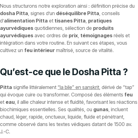
Nous structurons notre exploration ainsi : définition précise du
dosha Pitta
, signes d’un
déséquilibre Pitta
, conseils
d’
alimentation Pitta
et
tisanes Pitta
,
pratiques
ayurvédiques
quotidiennes, sélection de
produits
ayurvédiques
avec ordres de
prix
,
témoignages
réels et
intégration dans votre routine. En suivant ces étapes, vous
cultivez un
feu intérieur
maîtrisé, source de vitalité.
Qu’est-ce que le Dosha Pitta ?
Pitta
signifie littéralement
“la bile” en sanskrit
, dérivé de “tap”
qui évoque cuire ou transformer. Composé des éléments
feu
et
eau
, il allie chaleur intense et fluidité, favorisant les réactions
biochimiques essentielles. Ses qualités, ou
gunas
, incluent
chaud, léger, rapide, onctueux, liquide, fluide et pénétrant,
comme observé dans les textes védiques datant de 1500 av.
J.-C.