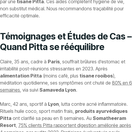
par une
tisane Pitta
. Ces aides complètent hygiène de vie,
non substitut médical. Nous recommandons traçabilité pour
efficacité optimale.
Témoignages et Études de Cas –
Quand Pitta se rééquilibre
Claire, 35 ans, cadre à
Paris
, souffrait brûlures d’estomac et
irritabilité post-réunions stressantes en 2023. Après
alimentation Pitta
(moins café, plus
tisane rooibos
),
méditation quotidienne, ses symptômes ont chuté de
80% en 6
semaines
, via suivi
Samaveda Lyon
.
Marc, 42 ans, sportif à
Lyon
, lutta contre acné inflammatoire.
Rituels huile coco, sport matin frais,
produits ayurvédiques
Pitta
ont clarifié sa peau en 8 semaines. Au
Somatheeram
Resort
,
75% clients Pitta rapportent digestion améliorée après