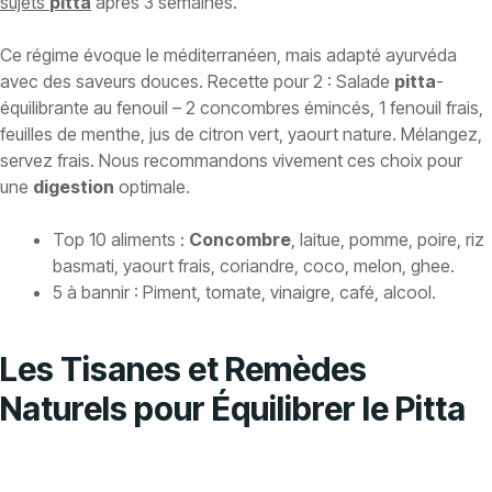
sujets
pitta
après 3 semaines.
Ce régime évoque le méditerranéen, mais adapté ayurvéda
avec des saveurs douces. Recette pour 2 : Salade
pitta
-
équilibrante au fenouil – 2 concombres émincés, 1 fenouil frais,
feuilles de menthe, jus de citron vert, yaourt nature. Mélangez,
servez frais. Nous recommandons vivement ces choix pour
une
digestion
optimale.
Top 10 aliments :
Concombre
, laitue, pomme, poire, riz
basmati, yaourt frais, coriandre, coco, melon, ghee.
5 à bannir : Piment, tomate, vinaigre, café, alcool.
Les Tisanes et Remèdes
Naturels pour Équilibrer le Pitta