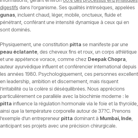
informations, gérant environ
60% des processus enzymatiques
digestifs
dans l’organisme. Ses qualités intrinsèques, appelées
gunas
, incluent chaud, léger, mobile, onctueux, fluide et
pénétrant, conférant une intensité dynamique à ceux qui en
sont dominés.
Physiquement, une constitution
pitta
se manifeste par une
peau éclatante
, des cheveux fins et roux, un corps athlétique
et une appétence vorace, comme chez
Deepak Chopra
,
auteur ayurvédique influent et conférencier international depuis
les années 1980. Psychologiquement, ces personnes excellent
en leadership, ambition et discernement, mais risquent
l’irritabilité ou la colère si déséquilibrées. Nous apprécions
particulièrement ce parallèle avec la biochimie moderne : le
pitta
influence la régulation hormonale via le foie et la thyroïde,
ainsi que la température corporelle autour de 37?C. Prenons
l’exemple d’un entrepreneur
pitta
dominant à
Mumbai, Inde
,
anticipant ses projets avec une précision chirurgicale.