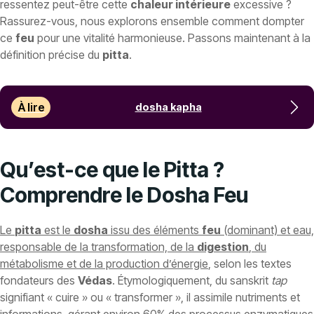
ressentez peut-être cette
chaleur intérieure
excessive ?
Rassurez-vous, nous explorons ensemble comment dompter
ce
feu
pour une vitalité harmonieuse. Passons maintenant à la
définition précise du
pitta
.
À lire
dosha kapha
Qu’est-ce que le Pitta ?
Comprendre le Dosha Feu
Le
pitta
est le
dosha
issu des éléments
feu
(dominant) et eau,
responsable de la transformation, de la
digestion
, du
métabolisme et de la production d’énergie
, selon les textes
fondateurs des
Védas
. Étymologiquement, du sanskrit
tap
signifiant « cuire » ou « transformer », il assimile nutriments et