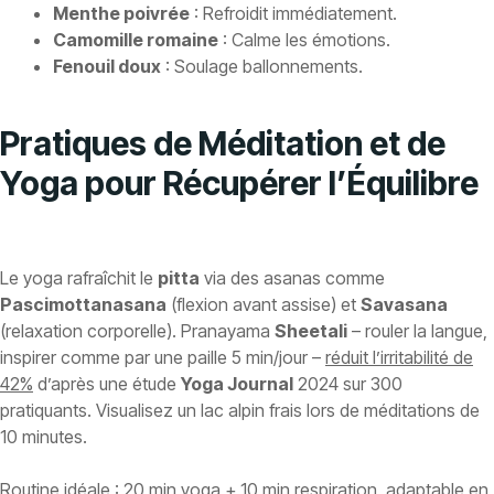
Menthe poivrée
: Refroidit immédiatement.
Camomille romaine
: Calme les émotions.
Fenouil doux
: Soulage ballonnements.
Pratiques de Méditation et de
Yoga pour Récupérer l’Équilibre
Le yoga rafraîchit le
pitta
via des asanas comme
Pascimottanasana
(flexion avant assise) et
Savasana
(relaxation corporelle). Pranayama
Sheetali
– rouler la langue,
inspirer comme par une paille 5 min/jour –
réduit l’irritabilité de
42%
d’après une étude
Yoga Journal
2024 sur 300
pratiquants. Visualisez un lac alpin frais lors de méditations de
10 minutes.
Routine idéale : 20 min yoga + 10 min respiration, adaptable en