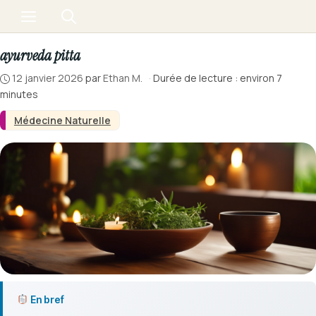
Aller
Menu
au
contenu
ayurveda pitta
12 janvier 2026
par
Ethan M.
·
Durée de lecture : environ 7
minutes
Médecine Naturelle
En bref