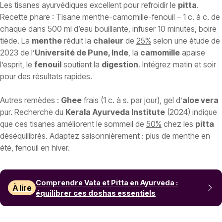
Les tisanes ayurvédiques excellent pour refroidir le
pitta
.
Recette phare : Tisane menthe-camomille-fenouil – 1 c. à c. de
chaque dans 500 ml d’eau bouillante, infuser 10 minutes, boire
tiède. La
menthe
réduit la
chaleur
de
25%
selon une étude de
2023 de l’
Université de Pune, Inde
, la
camomille
apaise
l’esprit, le
fenouil
soutient la
digestion
. Intégrez matin et soir
pour des résultats rapides.
Autres remèdes :
Ghee
frais (1 c. à s. par jour), gel d’
aloe vera
pur. Recherche du
Kerala Ayurveda Institute
(2024) indique
que ces tisanes améliorent le sommeil de
50%
chez les
pitta
déséquilibrés. Adaptez saisonnièrement : plus de menthe en
été, fenouil en hiver.
Comprendre Vata et Pitta en Ayurveda :
À lire
équilibrer ces doshas essentiels