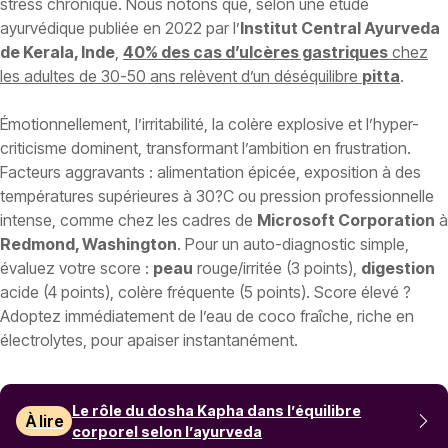
stress chronique. Nous notons que, selon une étude
ayurvédique publiée en 2022 par l’
Institut Central Ayurveda
de Kerala, Inde
,
40% des cas d’ulcères gastriques
chez
les adultes de 30-50 ans relèvent d’un déséquilibre
pitta
.
Émotionnellement, l’irritabilité, la colère explosive et l’hyper-
criticisme dominent, transformant l’ambition en frustration.
Facteurs aggravants : alimentation épicée, exposition à des
températures supérieures à 30?C ou pression professionnelle
intense, comme chez les cadres de
Microsoft Corporation
à
Redmond, Washington
. Pour un auto-diagnostic simple,
évaluez votre score :
peau
rouge/irritée (3 points),
digestion
acide (4 points), colère fréquente (5 points). Score élevé ?
Adoptez immédiatement de l’eau de coco fraîche, riche en
électrolytes, pour apaiser instantanément.
Le rôle du dosha Kapha dans l’équilibre
À lire
corporel selon l’ayurveda