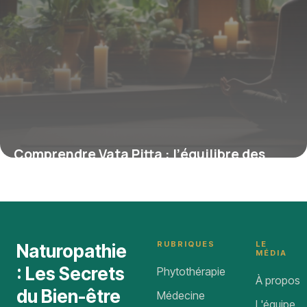
Comprendre Vata Pitta : l’équilibre des
Doshas pour une santé optimale
12 mars 2026
RUBRIQUES
LE
Naturopathie
MÉDIA
: Les Secrets
Phytothérapie
À propos
du Bien-être
Médecine
L'équipe