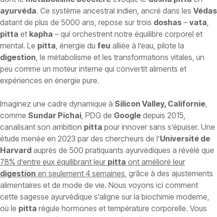
ayurvéda
. Ce système ancestral indien, ancré dans les
Védas
datant de plus de 5000 ans, repose sur trois
doshas
–
vata
,
pitta
et
kapha
– qui orchestrent notre équilibre corporel et
mental. Le
pitta
, énergie du
feu
alliée à l’eau, pilote la
digestion
, le métabolisme et les transformations vitales, un
peu comme un moteur interne qui convertit aliments et
expériences en énergie pure.
Imaginez une cadre dynamique à
Silicon Valley, Californie
,
comme
Sundar Pichai
, PDG de
Google
depuis 2015,
canalisant son ambition
pitta
pour innover sans s’épuiser. Une
étude menée en 2023 par des chercheurs de l’
Université de
Harvard
auprès de 500 pratiquants ayurvédiques a révélé que
78% d’entre eux équilibrant leur
pitta
ont amélioré leur
digestion
en seulement 4 semaines
, grâce à des ajustements
alimentaires et de mode de vie. Nous voyons ici comment
cette sagesse ayurvédique s’aligne sur la biochimie moderne,
où le
pitta
régule hormones et température corporelle. Vous