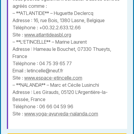
agréés comme :
– **ATLANTIDE** – Huguette Declercq
Adresse : 16, rue Bois, 1380 Lasne, Belgique
Téléphone : +00.32.2.633.12.66
Site :
www.atlantideasbl.org
– **L’ETINCELLE** – Marine Laurent
Adresse : Hameau le Bouchet, 07330 Thueyts,
France
Téléphone : 04 75 39 65 77
Email : letincelle@neuf.fr
Site :
www.espace-etincelle.com
– **NALANDA** – Marc et Cécile Lusinchi
Adresse : Les Girauds, 05120 L’Argentière-la-
Bessée, France
Téléphone : 06 66 04 59 96
Site :
www.yoga-ayurveda-nalanda.com